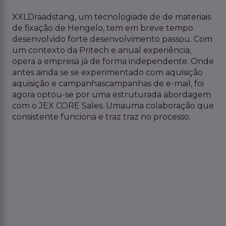
XXLDraadstang,
um
tecnologia
de
de
de
materiais
de fixação
de
Hengelo,
tem
em
breve
tempo
desenvolvido
forte
desenvolvimento
passou
. Com
um
contexto
da
Pritech
e
anual
experiência
,
opera
a
empresa
já
de forma independente
.
Onde
antes
ainda
se
se
experimentado
com
aquisição
aquisição
e
campanhas
campanhas de e-mail
, foi
agora
optou-se
por
uma
estruturada
abordagem
com o JEX CORE Sales.
Uma
uma
colaboração
que
consistente
funciona
e
traz
traz
no
processo
.