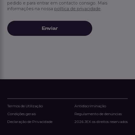
pedido e para entrar em contacto consigo. Mais
informações na nossa
política de privacidade
.
Termos de Utilização
Antidiscriminação
Condições gerais
Regulamento de denúncias
Declaração de Privacidade
2026 JEX os direitos reservados