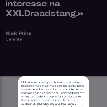
interesse na
XXLDraadstang.»
Niek Prins
Gerente
Utilizamos cookies para tornar a sua visita ao
nosso site mais intuitiva e personalizada. Estes
cookies permitem-nos, bem como a terceiros,
acompanhar e analisar o seu comportamento
online, tanto dentro como fora do nosso site.
Isto permite-nos, bem como a terceiros,
adaptar os anúncios aos seus interesses e