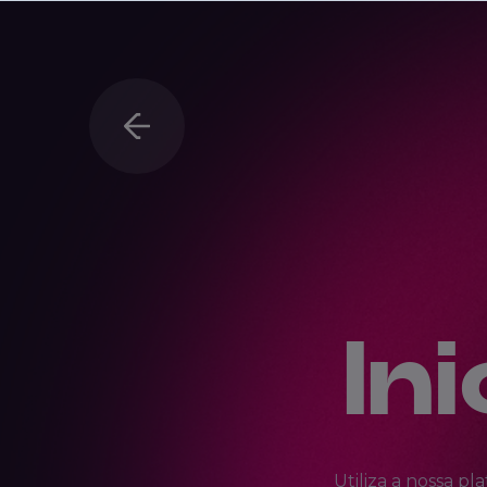
In
Utiliza a nossa p