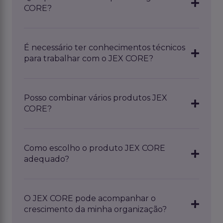
sem sistemas
nem código.
CORE?
No JEX CORE, encontrará várias soluções, tais
como o JEX Agent Workspace e JEX CORE
É necessário ter conhecimentos técnicos
Sales. Cada solução apoia uma vertente
para trabalhar com o JEX CORE?
específica da gestão da sua empresa.
Não. O JEX CORE foi desenvolvido para tornar
a IA acessível. Não é necessário ter
Posso combinar vários produtos JEX
conhecimentos técnicos nem experiência em
CORE?
programação.
Sim. Pode facilmente ampliar o JEX CORE com
produtos adicionais que se adaptem às suas
Como escolho o produto JEX CORE
necessidades.
adequado?
Isso depende do teu objetivo. Queres
, por
exemplo,
automatizar processos
ou
O JEX CORE pode acompanhar o
otimizar
clientes
potenciais
? Nas páginas dos
crescimento da minha organização?
produtos, podes ver qual a solução que
melhor
se
à sua situação.