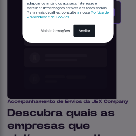
adaptar os anúncios aos seus interesses e
partilhar informações através das redes sociais.
Para mais detalhes, consulte
a
nossa
Política de
Privacidade e de Cookies
.
Mais informações
Aceitar
Acompanhamento de Envios da JEX Company
Descubra quais as
empresas que