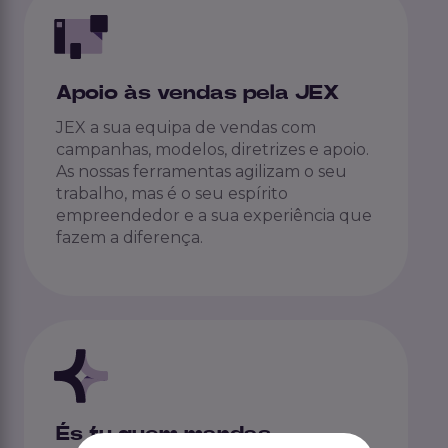
Apoio às vendas pela JEX
JEX a sua equipa de vendas com
campanhas, modelos, diretrizes e apoio.
As nossas ferramentas agilizam o seu
trabalho, mas é o seu espírito
empreendedor e a sua experiência que
fazem a diferença.
És tu quem mandas