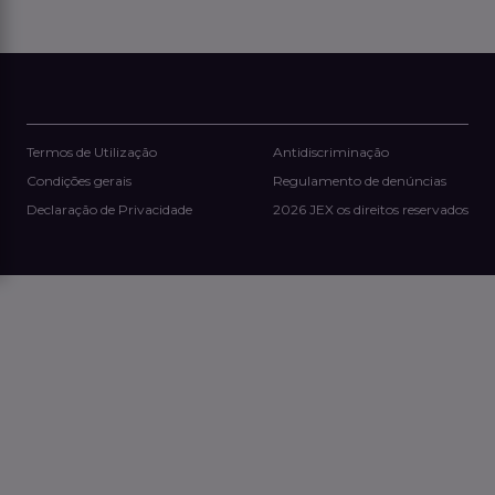
vendas e na conclusão de negócios, pode
angariar vários clientes em paralelo sem qualquer
carga operacional adicional.
Termos de Utilização
Antidiscriminação
Condições gerais
Regulamento de denúncias
Declaração de Privacidade
2026 JEX os direitos reservados