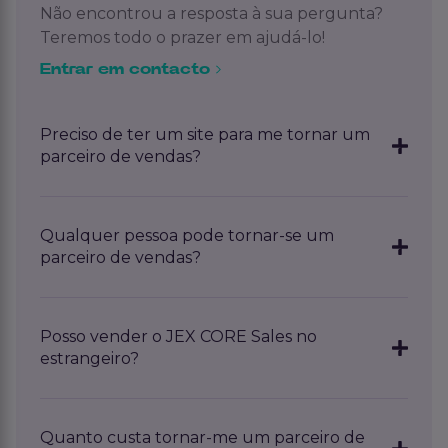
Não encontrou a resposta à sua pergunta?
Teremos todo o prazer em ajudá-lo!
Entrar em contacto
Preciso de ter um site para me tornar um
parceiro de vendas?
Não é obrigatório ter um site, mas uma boa
visibilidade online aumenta as suas hipóteses de
Qualquer pessoa pode tornar-se um
fechar negócios.
parceiro de vendas?
Começamos sempre por uma conversa para nos
conhecermos melhor. Nesta conversa,
Posso vender o JEX CORE Sales no
analisamos a tua experiência em vendas B2B, as
estrangeiro?
oportunidades comerciais e se a nossa forma de
trabalhar se coaduna com as tuas ambições. Tens
experiência em vendas e uma rede (inicial) de
Sim, isso é perfeitamente possível. Tanto você
empresas B2B? Nesse caso, isso é, naturalmente,
como os clientes podem estar no estrangeiro.
Quanto custa tornar-me um parceiro de
uma grande vantagem.
Pode utilizar JEX CORE Sales a nível nacional