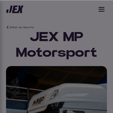
Voltar ao resumo
JEX MP
Motorsport