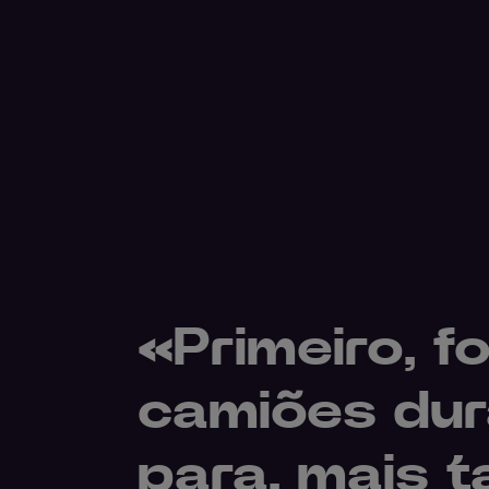
«Primeiro, f
camiões dur
para, mais t