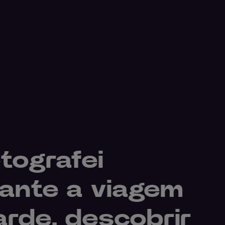
otografei
ante a viagem
arde, descobrir