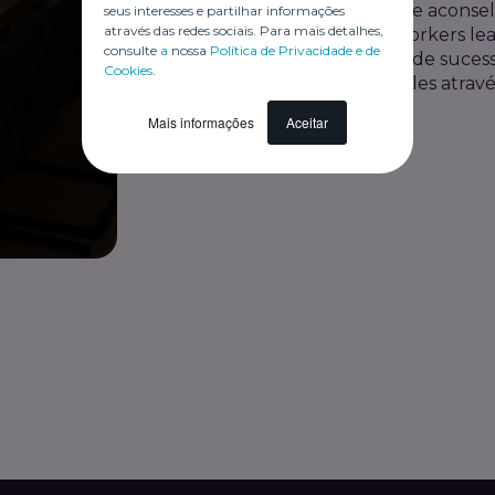
redige os e-mails e acons
seus interesses e partilhar informações
através das redes sociais. Para mais detalhes,
converte Best Workers lead
consulte
a
nossa
Política de Privacidade e de
para esta história de suce
Cookies
.
queJEX CORE Sales atravé
Mais informações
Aceitar