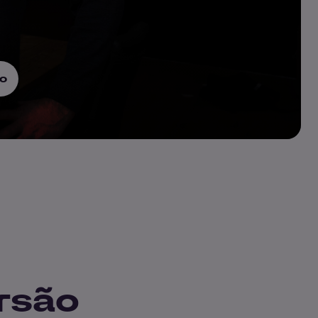
o
rsão