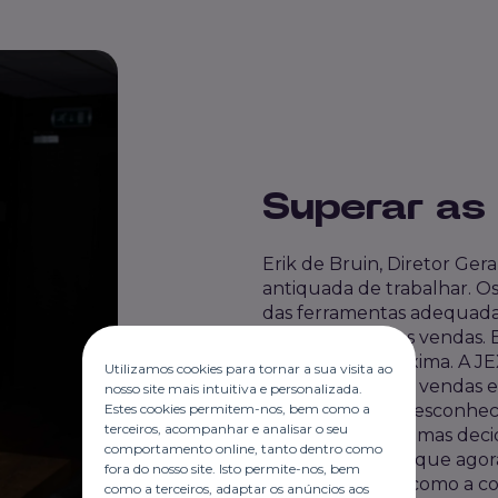
Superar as
Erik de Bruin, Diretor Ger
antiquada de trabalhar. O
das ferramentas adequadas
profissionalizar as vendas.
solução está próxima. A J
Utilizamos cookies para tornar a sua visita ao
grande parte das vendas e
nosso site mais intuitiva e personalizada.
Estes cookies permitem-nos, bem como a
primeira vista; o desconhec
terceiros, acompanhar e analisar o seu
dúvidas no início, mas de
comportamento online, tanto dentro como
ferramenta. Será que agor
fora do nosso site. Isto permite-nos, bem
expectativas, tal como a 
como a terceiros, adaptar os anúncios aos